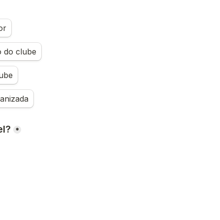
or
o do clube
lube
ganizada
el?
*