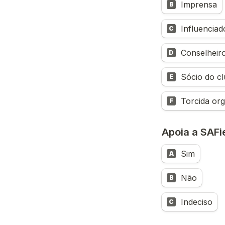
Imprensa
B
Influenciad
C
Conselheir
D
Sócio do c
E
Torcida or
F
Apoia a SAFi
Sim
A
Não
B
Indeciso
C